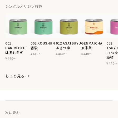
シングルオリジン煎茶
001
002 KOUSHUN
012 ASATSUYU
GENMAICHA
032
HARUMOEGI
香駿
あさつゆ
玄米茶
TSUYU
はるもえぎ
EI つ
¥440〜
¥440〜
¥440〜
頴娃
¥440〜
¥440〜
もっと見る →
次に読む