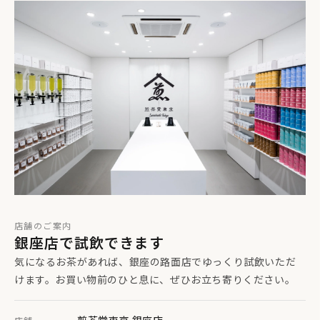
店舗のご案内
銀座店で試飲できます
気になるお茶があれば、銀座の路面店でゆっくり試飲いただ
入った状態はこのような具合に。ピッタリのサイズでのご用
けます。お買い物前のひと息に、ぜひお立ち寄りください。
意です。すべてこのギフトボックスのためにデザインされた特
別な仕様です。
煎茶堂東京 銀座店