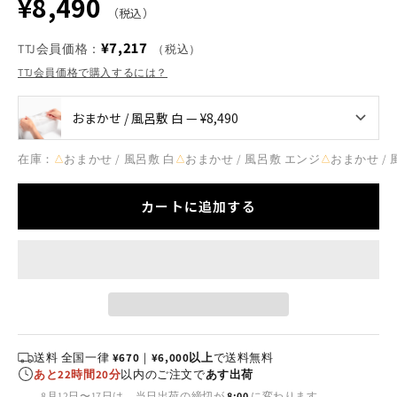
¥8,490
（税込）
¥7,217
TTJ会員価格：
（税込）
TTJ会員価格で購入するには？
在庫：
おまかせ / 風呂敷 白
おまかせ / 風呂敷 エンジ
おまかせ / 
△
△
△
カートに追加する
送料 全国一律
¥670
｜
¥6,000以上
で送料無料
あと22時間20分
以内のご注文で
あす出荷
8月12日〜17日は、当日出荷の締切が
8:00
に変わります。