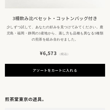
3種飲み比べセット・コットンバッグ付き
少しずつ試して、あなたの好みを見つけてみてください。鹿
煎茶堂東京の美学である「引き算」を追求した真っ白の専用
児島・福岡・静岡の3産地から、蒸し方も品種も異なる5種類
のギフトボックスにお入れいたします。
の煎茶を組み合わせました。
¥6,573
（税込）
アソートをカートに入れる
煎茶堂東京の道具。