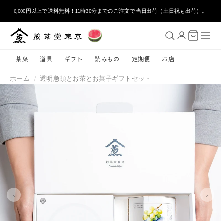
コンテ
ンツに
6,000円以上で送料無料！11時30分までのご注文で当日出荷（土日祝も出荷）。
進む
茶葉
道具
ギフト
読みもの
定期便
お店
ホーム
/
透明急須とお茶とお菓子ギフトセット