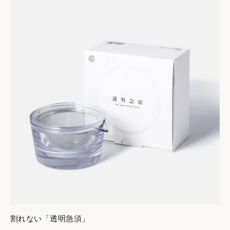
包装は、「風呂敷 白／風呂敷 エンジ／風呂敷 紺／長場雄 千
利休イラスト巻紙／Taku Bannai 包装紙」の５種類からお
選びください。
ご指定の包装にお包みしてお届けいたします。
きちんとした贈り物として格も感じられる包装です。何が入っ
ているのか開く楽しみも。
割れない「透明急須」