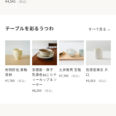
¥4,541
（税込）
テーブルを彩るうつわ
すべて見る →
村田匠也 黄釉
安齋新・厚子
土井善男 宝瓶
煎茶堂東京 片
茶杯
乳香色ねじりテ
口
¥7,700
（税込）
ィーカップ＆ソ
¥7,700
¥5,010
（税込）
（税込）
煎茶堂東京のお渡し用の紙袋を1枚、荷物に同封しておりま
ーサー
す。
¥8,250
（税込）