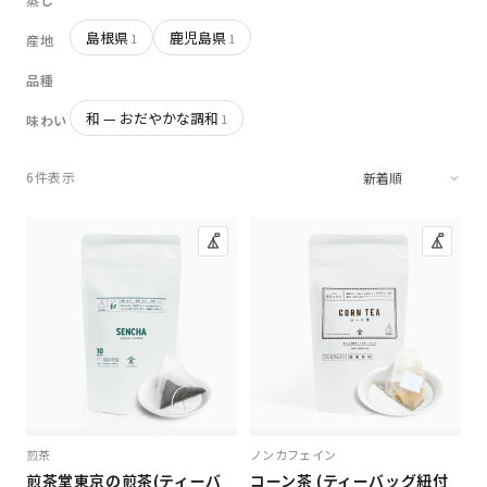
島根県
鹿児島県
1
1
産地
品種
和 — おだやかな調和
1
味わい
6件表示
煎茶
ノンカフェイン
煎茶堂東京の煎茶(ティーバ
コーン茶 (ティーバッグ紐付