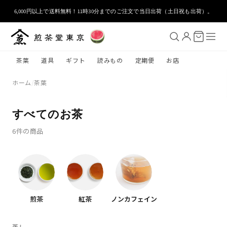
コンテ
ンツに
6,000円以上で送料無料！11時30分までのご注文で当日出荷（土日祝も出荷）。
進む
茶葉
道具
ギフト
読みもの
定期便
お店
ホーム
/
茶葉
すべてのお茶
6件の商品
煎茶
紅茶
ノンカフェイン
蒸し