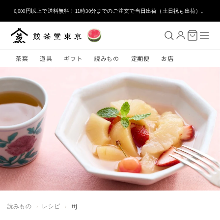
コンテ
ンツに
6,000円以上で送料無料！11時30分までのご注文で当日出荷（土日祝も出荷）。
進む
茶葉
道具
ギフト
読みもの
定期便
お店
読みもの
›
レシピ
›
ttj