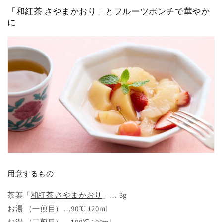
「和紅茶 さやまかおり」とフルーツポンチで華やか
に
用意するもの
茶葉「
和紅茶 さやまかおり
」… 3g
お湯 （一煎目）…90℃ 120ml
お湯 （二煎目）…100℃ 100ml