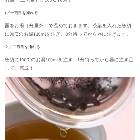
1／一煎目を淹れる
器をお湯（分量外）で温めておきます。茶葉を入れた急須
に90℃のお湯120mlを注ぎ、3分待ってから器に注ぎます。
２／二煎目を淹れる
急須に100℃のお湯100mlを注ぎ、1分待ってから器に注ぎ足
して、完成！