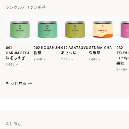
シングルオリジン煎茶
001
002 KOUSHUN
012 ASATSUYU
GENMAICHA
032
HARUMOEGI
香駿
あさつゆ
玄米茶
TSUYU
はるもえぎ
EI つ
¥440〜
¥440〜
¥440〜
頴娃
¥440〜
¥440〜
もっと見る →
次に読む