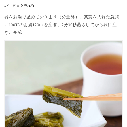
1／一煎目を淹れる
器をお湯で温めておきます（分量外）。茶葉を入れた急須
に100℃のお湯120mlを注ぎ、2分30秒蒸らしてから器に注
ぎ、完成！