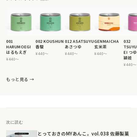
001
002 KOUSHUN
012 ASATSUYU
GENMAICHA
032
HARUMOEGI
香駿
あさつゆ
玄米茶
TSUYU
はるもえぎ
EI つ
¥440〜
¥440〜
¥440〜
頴娃
¥440〜
¥440〜
もっと見る →
次に読む
とっておきのMYあんこ。vol.038 佐藤製菓