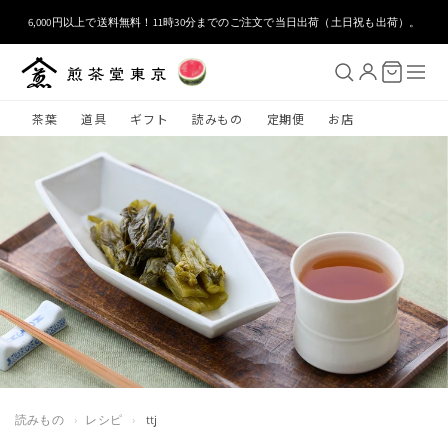
コンテ
ンツに
6,000円以上で送料無料！11時30分までのご注文で当日出荷（土日祝も出荷）。
進む
茶葉
道具
ギフト
読みもの
定期便
お店
読みもの
›
レシピ
›
ttj