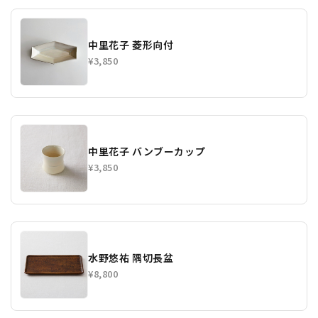
中里花子 菱形向付
¥3,850
中里花子 バンブーカップ
¥3,850
水野悠祐 隅切長盆
¥8,800