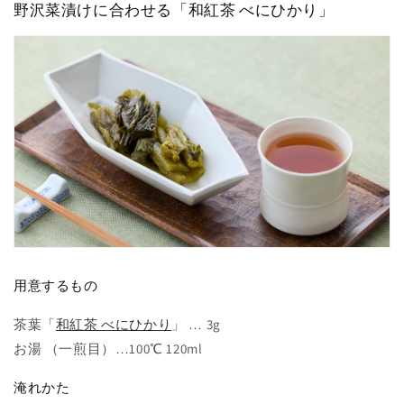
野沢菜漬けに合わせる「和紅茶 べにひかり」
用意するもの
茶葉「
和紅茶 べにひかり
」 … 3g
お湯 （一煎目）…100℃ 120ml
淹れかた