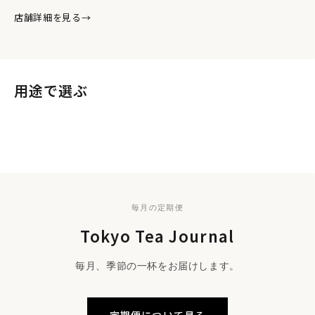
店舗詳細を見る
→
用途で選ぶ
日常のために
毎日のお茶
贈る
季節のギフト
手土産に
毎日の一杯に。
プチギフト
ご進物に
大切な方への一杯を。
フォーマルギフト
ささやかな気持ちを添えて。
格式ある贈りものに。
毎月の定期便
Tokyo Tea Journal
毎月、季節の一杯をお届けします。