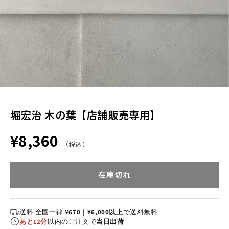
堀宏治 木の葉【店舗販売専用】
¥8,360
（税込）
在庫切れ
送料 全国一律
¥670
｜
¥6,000以上
で送料無料
あと12分
以内のご注文で
当日出荷