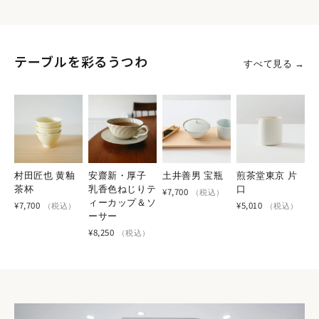
テーブルを彩るうつわ
すべて見る →
村田匠也 黄釉
安齋新・厚子
土井善男 宝瓶
煎茶堂東京 片
茶杯
乳香色ねじりテ
口
¥7,700
（税込）
ィーカップ＆ソ
¥7,700
¥5,010
（税込）
（税込）
ーサー
¥8,250
（税込）