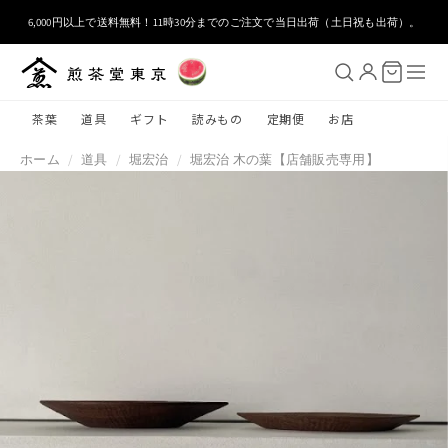
コンテ
ンツに
6,000円以上で送料無料！11時30分までのご注文で当日出荷（土日祝も出荷）。
進む
茶葉
道具
ギフト
読みもの
定期便
お店
ホーム
/
道具
/
堀宏治
/
堀宏治 木の葉【店舗販売専用】