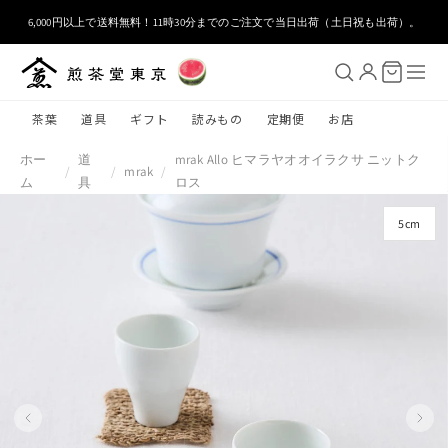
コンテ
ンツに
6,000円以上で送料無料！11時30分までのご注文で当日出荷（土日祝も出荷）。
進む
茶葉
道具
ギフト
読みもの
定期便
お店
ホー
道
mrak Allo ヒマラヤオオイラクサ ニットク
/
/
mrak
/
ム
具
ロス
5cm