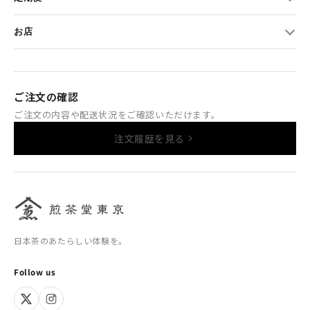
・お洗濯は手洗いをお勧めいたします。
お店
洗濯について・乾燥について
•単独洗いを推奨しております。
色移りを防ぐため、他の洗濯物と分けて洗ってください。
ご注文の確認
ご注文の内容や配送状況をご確認いただけます。
• やさしく手洗いしてください
中性洗剤を使用し、押し洗いを推奨。揉み洗いや強いこすり
注文履歴を見る
洗いは避けてください。
• 洗濯機の使用は非推奨です
特に脱水や高速回転により生地が傷みやすくなります。
• 直射日光は避けて陰干し
日本茶のあたらしい体験を。
強い日差しは退色や縮みの原因となります。風通しの良い日陰
で平干しが理想です。
Follow us
• 乾燥機は使用不可