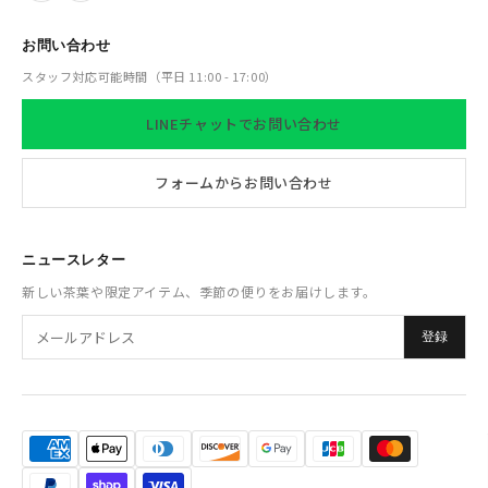
縮み・シワ・風合いの変化を招くため避けてください。
お問い合わせ
アイロンについて
スタッフ対応可能時間（平日 11:00 - 17:00）
• 高温・高湿でのアイロンがけは避けてください。変色や生地
LINEチャットでお問い合わせ
の変質につながる恐れがあります。
フォームからお問い合わせ
• 必要な場合は中温以下で軽くあて布をしてかけてください。
・素材特性によるシワを伸ばす際にはスチームアイロンも有効
ニュースレター
です。
新しい茶葉や限定アイテム、季節の便りをお届けします。
保管について
登録
• 湿気の少ない風通しの良い場所で保管してください。
• 長期保管時には乾燥剤を入れた布袋などに包むと安心です。
商品仕様