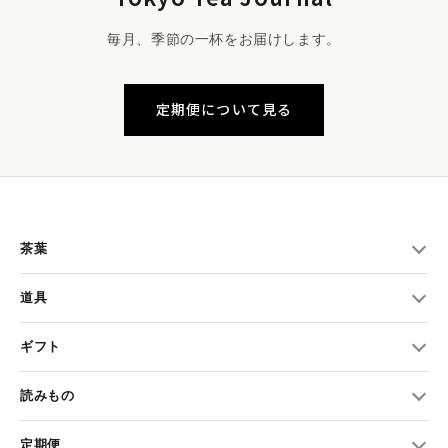
みください。
毎月、季節の一杯をお届けします。
・イラクサの繊維は日向に育つと濃色、日陰に育つと淡色に
変化するため個体差があります。
定期便について見る
・速乾性があり、水を通すとさらに強度が上がります。
・天然繊維特有の変化について
洗濯や使用によって徐々に色味や風合いが変化します。天然素
材ならではの経年変化をお楽しみください。
茶葉
• 染色による縮み・シワ・色ムラは製品の特性であり、不良で
道具
はありません。
ギフト
・イメージが異なるなどお客様都合での返品は受けつけてお
りません。
読みもの
避けてほしいこと
定期便