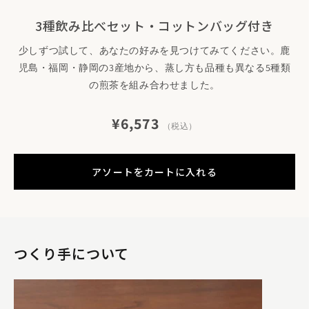
3種飲み比べセット・コットンバッグ付き
少しずつ試して、あなたの好みを見つけてみてください。鹿
児島・福岡・静岡の3産地から、蒸し方も品種も異なる5種類
の煎茶を組み合わせました。
¥6,573
（税込）
アソートをカートに入れる
山﨑さん、今回はよろしくお願いします。まずは、簡単
なご自身のプロフィールと、mrakの成り立ちを教えて
いただけますか。
よろしくお願いします。mrakは、2019年4月に福岡で誕生し
つくり手について
たブランドです。創業時から、東南アジアの少数民族の人々が
育んできた物質文化に焦点を当てて、活動を展開してきまし
た。