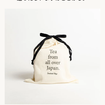
ります。マグカップや茶壷を置くのにちょうどいいサイズ感で
す。一輪挿しの花瓶や小さなオブジェを置いて、インテリアと
しても楽しめます。
オオイラクサの繊維がつくりだす、リズミカルに波打つ編み目
と透け感が、いつもの食卓やインテリアのアクセントになって
くれることでしょう。
mrakの作品一覧
道具
少数民族の伝統が息づく、温かな手仕事。
mrakの麻織物
mrak・山﨑幸さんインタビュー
「少数民族の手工芸品は本質的な『豊かさ』を思い出さ
せてくれる」