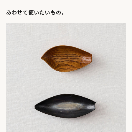
叡智」そのものだと感じるとともに、奥深さに魅了されて、現
在に至ります。
あわせて使いたいもの。