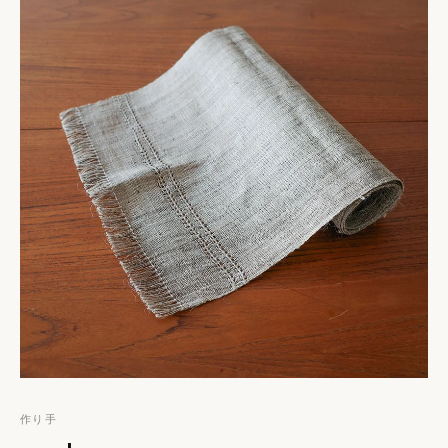
種）を指します。その茎皮から得られる繊維は丈夫で、なめら
かで軽く、カーペットや衣類などの織物に用いられてきまし
た。
麻の一種でありながらジュートとは異なり、シルクのような艶
も持ち合わせ、機械で紡がれた糸にはない自然の風合いが楽
しめます。
おおよそ5cm角の「ニットクロス」は、小ぶりな茶杯やお猪
口、グラスの敷物にぴったり。オオイラクサの繊維はウール
のようにやわらかく、使い込むほどに色合いが深まっていきま
す。
作り手