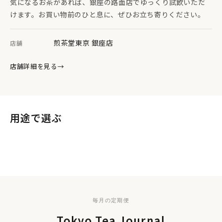
気になるお茶があれば、銀座の路面店でゆっくり試飲いただ
私たちがお届けする手工芸品は、それぞれの土地に自生する
けます。お買い物前のひと息に、ぜひお立ち寄りください。
植物を生かし、古来より受け継がれてきた原始的な手法によ
って生産されています。実際に触れていただくことで、自然が
もたらす健やかさや叡智、そして本質的な豊かさについて、思
煎茶堂東京 銀座店
店舗
いをめぐらせていただけたら幸いです。
店舗詳細を見る
→
道具
「少数民族の手工芸品を伝えることは、単な
る文化の保存ではなく、貴重な知恵の継承」
mrak・山﨑幸さんインタビュー Vol.2
用途で選ぶ
日常のために
毎日のお茶
贈る
季節のギフト
手土産に
お買い物前に
毎日の一杯に。
プチギフト
ご進物に
大切な方への一杯を。
フォーマルギフト
・手作業にて仕上げるため一つ一つ色合いや網目の細かさな
ささやかな気持ちを添えて。
ど個体差がございます。風合いとしてご理解ください。どの風
格式ある贈りものに。
合いのものが届くか、どうぞお愉しみにお待ちいただけます
と幸いです。
毎月の定期便
Tokyo Tea Journal
・全て同じものではございません。それぞれの表情をお楽し