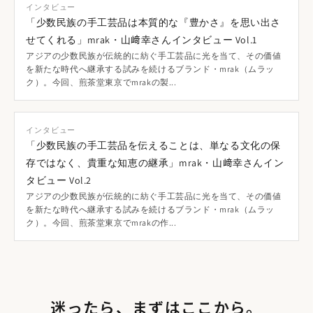
インタビュー
「少数民族の手工芸品は本質的な『豊かさ』を思い出さ
せてくれる」mrak・山﨑幸さんインタビュー Vol.1
アジアの少数民族が伝統的に紡ぐ手工芸品に光を当て、その価値
を新たな時代へ継承する試みを続けるブランド・mrak（ムラッ
ク）。今回、煎茶堂東京でmrakの製...
インタビュー
「少数民族の手工芸品を伝えることは、単なる文化の保
存ではなく、貴重な知恵の継承」mrak・山﨑幸さんイン
タビュー Vol.2
アジアの少数民族が伝統的に紡ぐ手工芸品に光を当て、その価値
を新たな時代へ継承する試みを続けるブランド・mrak（ムラッ
ク）。今回、煎茶堂東京でmrakの作...
「ニットクロス」には、おおよそ10cm角サイズのご用意もあ
迷ったら、まずはここから。