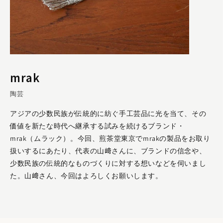
今回お取り扱いする「Allo」の手工芸品は、ヒマラヤの
mrak
少数民族によって加工されたものです。山﨑さんが、ア
ジアの山岳地帯に住む少数民族の伝統的なものづくり
陶芸
に、関心を持ったきっかけを教えていただけますか。
アジアの少数民族が伝統的に紡ぐ手工芸品に光を当て、その
私が23歳の時に出会った、純度95％以上の高純度シルバー製
価値を新たな時代へ継承する試みを続けるブランド・
14面体ビーズが、すべての始まりでした。山岳民族という言
mrak（ムラック）。今回、煎茶堂東京でmrakの製品をお取り
葉すらよく知らないなかで、このビーズが、タイ北部に暮らす
扱いするにあたり、代表の山﨑さんに、ブランドの信念や、
少数民族・カレン族によって製作されていることを知りまし
少数民族の伝統的なものづくりに対する想いなどを伺いまし
た。
た。山﨑さん、今回はよろしくお願いします。
これをきっかけに、書籍による調査や現地視察を重ねていくな
かで、過酷な自然環境のもとに身を置く少数民族ならではの美
意識や精神性、文化に触れることとなります。それは「自然の