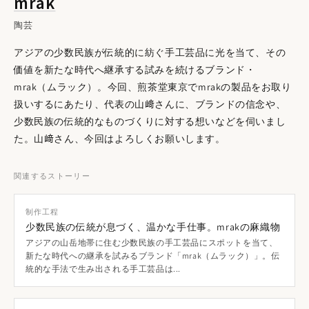
mrak
陶芸
アジアの少数民族が伝統的に紡ぐ手工芸品に光を当て、その
価値を新たな時代へ継承する試みを続けるブランド・
mrak（ムラック）。今回、煎茶堂東京でmrakの製品をお取り
扱いするにあたり、代表の山﨑さんに、ブランドの信念や、
少数民族の伝統的なものづくりに対する想いなどを伺いまし
た。山﨑さん、今回はよろしくお願いします。
関連するストーリー
制作工程
オオイラクサの繊維加工から製品にするまでを担うのは、ヒ
少数民族の伝統が息づく、温かな手仕事。mrakの麻織物
マラヤで暮らす女性職人たちです。すべて手作業のため、形や
アジアの山岳地帯に住む少数民族の手工芸品にスポットを当て、
新たな時代への継承を試みるブランド「mrak（ムラック）」。伝
大きさ、色の濃淡に個体差がありますが、どれひとつとして同
統的な手法で生み出される手工芸品は...
じものが存在しないと思うと愛おしさが募ります。