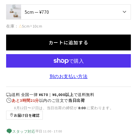
在庫：
5cm
10cm
△
✕
カートに追加する
別のお支払い方法
送料 全国一律
¥670
｜
¥6,000以上
で送料無料
あと3時間21分
以内のご注文で
当日出荷
8月12日〜17日は、当日出荷の締切が
8:00
に変わります。
お届け日を確認
スタッフ対応
平日 11:00 - 17:00