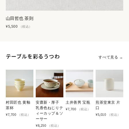
山田哲也 茶則
mrakのブランド理念には、「日本で培った感性と美意
¥5,500
識を通して現代の文脈で再解釈していく」という一節が
（税込）
あります。 山﨑さんが少数民族の育んできたものを再
解釈するにあたり、大切にしている「日本ならではの感
性や美意識」とはどのようなものでしょうか？
私が日本の美意識として特に大切にしているのは、繊細さと
テーブルを彩るうつわ
すべて見る →
謙虚さの調和のなかに確かに存在する、洗練された美しさで
す。余白が醸し出す奥深さや、華美な装飾に頼らず、内側から
静かに輝くような素朴な美しさに価値を見出しています。
こうした美しさのなかで培ってきた審美眼を通して、少数民族
の方々が育んできた文化や手工芸品を見つめ直し、現代に伝え
村田匠也 黄釉
安齋新・厚子
土井善男 宝瓶
煎茶堂東京 片
ていきたいと考えています。
茶杯
乳香色ねじりテ
口
¥7,700
（税込）
ィーカップ＆ソ
¥7,700
¥5,010
（税込）
（税込）
ーサー
¥8,250
（税込）