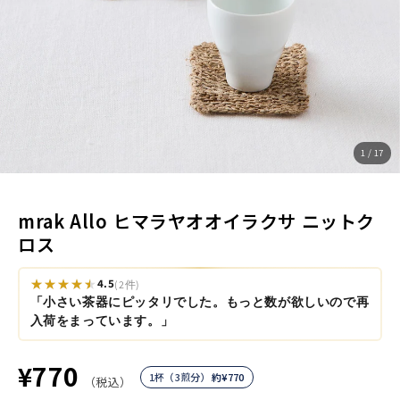
1 / 17
mrak Allo ヒマラヤオオイラクサ ニットク
ロス
★★★★★
4.5
(2件)
「小さい茶器にピッタリでした。もっと数が欲しいので再
入荷をまっています。」
¥770
1杯（3煎分）
約
¥770
（税込）