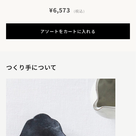
美味しそうに盛りつけられた時の嬉しさ、わかります。
阿部さんの器はスイーツをのせるとキュンとする可愛さ
¥6,573
（税込）
があると感じますが、作品を作るときのインプットはあ
りますか？
アソートをカートに入れる
つくり手について