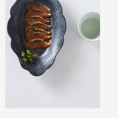
2種類のインプットがあり、ひとつは古今東西の古いものを見
ること。もうひとつは暮らしの中で、こんな器があるといいな
と発見することです。
古いものは日本や中国、韓国などのアジアの物やフランスやイ
ギリスなどのヨーロッパの物を参考にすることがあります。形
だったり模様だったりを現代の食卓でも使えるようにリデザ
インして形にすることが多いですね。
暮らしの中には、ふと「おでんのお皿が欲しいな」と思った
り、こんなシーンであんな器があるといいななど、色んな発見
が転がっています。 あったらいいなを見つけて具現化するこ
とが、この仕事の醍醐味かもしれません。