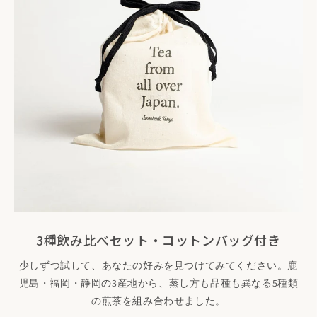
阿部さん、今日はよろしくお願いします。早速ですが、
器を作ることになったきっかけを教えてください。
父が陶芸家で小さい頃から手作りの器が身近にあったので、器
を作ることは自分にとって自然なことでした。
自分が生業として焼き物を作って行くうえでは、「身近で暮ら
しの中で使える物を作りたい」と考えています。
自分で自分の器を使うときに料理をどの器に盛りつけようか
考える時間や、実際に盛りつけてキレイに美味しそうに盛り
3種飲み比べセット・コットンバッグ付き
つけられた時の嬉しい気持ちが好きで、そんな日々の暮らしの
少しずつ試して、あなたの好みを見つけてみてください。鹿
中の楽しみを脇役のようにお手伝い出来たら素敵だと思うんで
児島・福岡・静岡の3産地から、蒸し方も品種も異なる5種類
す。その気持ちを大切にしながら器を作っています。
の煎茶を組み合わせました。