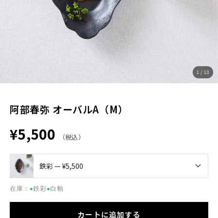
1 / 13
阿部春弥 オーバルA（M）
¥5,500
（税込）
在庫：
鉄彩
白釉
●
●
カートに追加する