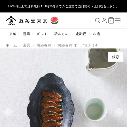
コンテ
ンツに
6,000円以上で送料無料！11時30分までのご注文で当日出荷（土日祝も出荷）。
進む
茶葉
道具
ギフト
読みもの
定期便
お店
ホーム
/
道具
/
阿部春弥
/
阿部春弥 オーバルA（M）
鉄彩