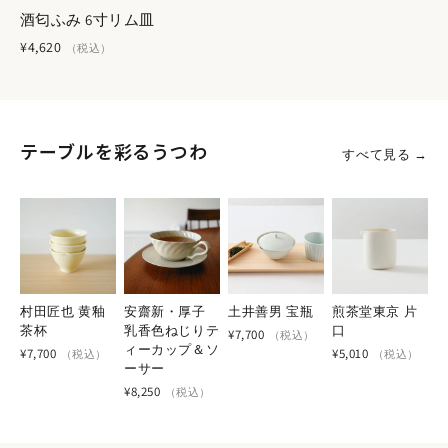
酒匂ふみ 6寸リム皿
¥4,620
（税込）
テーブルを彩るうつわ
すべて見る →
村田匠也 黄釉
安齋新・厚子
土井善男 宝瓶
煎茶堂東京 片
茶杯
乳香色ねじりテ
口
¥7,700
（税込）
ィーカップ＆ソ
¥7,700
¥5,010
（税込）
（税込）
ーサー
¥8,250
（税込）