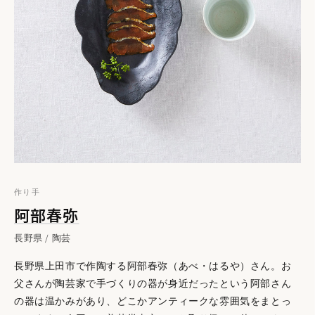
作り手
阿部春弥
長野県 / 陶芸
長野県上田市で作陶する阿部春弥（あべ・はるや）さん。お
父さんが陶芸家で手づくりの器が身近だったという阿部さん
なんとも味わいがある「鉄彩」。白釉のなめらかで温かさと
の器は温かみがあり、どこかアンティークな雰囲気をまとっ
は対照的に、ところどころにメタリックな輝きがあり、少しザ