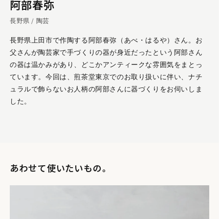
阿部春弥
道具
作り手のことば「あったらいいなを見つけて
具現化することが、この仕事の醍醐味」陶芸
長野県 / 陶芸
家・阿部春弥さんインタビュー
長野県上田市で作陶する阿部春弥（あべ・はるや）さん。お
父さんが陶芸家で手づくりの器が身近だったという阿部さん
お買い物前に
の器は温かみがあり、どこかアンティークな雰囲気をまとっ
・ひとつひとつ、手作業で形を起こしています。一つとして同
ています。今回は、煎茶堂東京でのお取り扱いに伴い、ナチ
じものはございません。それぞれの表情をお楽しみくださ
ュラルで飾らないお人柄の阿部さんに器づくりをお伺いしま
い。
した。
・初めてのご使用の際には、必ず水かぬるま湯で洗ってくださ
い。
・お使いになった後の汚れは早めに落とし、よく乾かしてか
ら保管をしてください。
・重ねる時は薄紙を一枚間に挟む優しさでキズがつきませ
あわせて使いたいもの。
ん。
避けてほしいこと
商品仕様