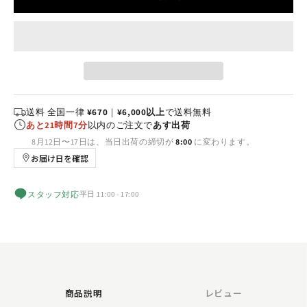
送料 全国一律
¥670
｜
¥6,000以上
で送料無料
あと21時間7分
以内のご注文で
あす出荷
8月12日〜17日は、当日出荷の締切が
8:00
に変わります。
お届け日を確認
スタッフ対応
平日 11:00 - 17:00
商品説明
レビュー