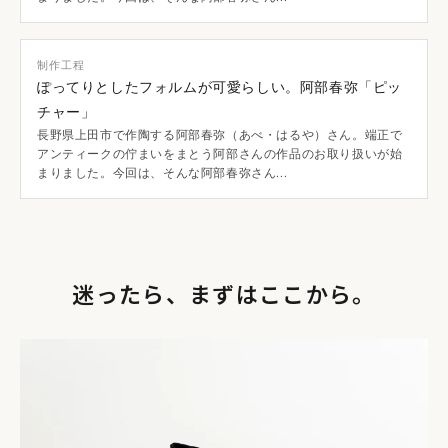
サバを塩と糠で漬け込んだ福井県の郷土料理の「へしこ」。糠
制作工程
を洗って水気を切り、オーバルMにシンプルに盛りつけまし
ぽってりとしたフォルムが可愛らしい。阿部春弥「ピッ
た。自然熟成された発酵の香りに日本酒を合わせれば、秋の
チャー」
夜長の良いおともに。
長野県上田市で作陶する阿部春弥（あべ・はるや）さん。端正で
アンティークの佇まいをまとう阿部さんの作品のお取り扱いが始
作り手のことば「あったらいいなを見つけて具現化する
まりました。今回は、そんな阿部春弥さん...
ことが、この仕事の醍醐味」陶芸家・阿部春弥さんイン
タビュー
迷ったら、まずはここから。