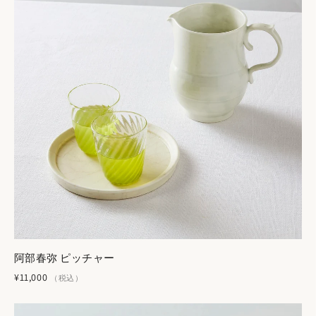
原産国・地域
長野県上田市
仕様・混率
磁土
鉄彩=約283g 白釉=約
重量
276g
銀彩=約138mm 白釉=約
外寸（縦）
135mm
鉄彩=約226mm 白釉=約
外寸（横）
227mm
阿部春弥 ピッチャー
鉄彩=約35mm 白釉=約
¥11,000
（税込）
外寸（高さ）
34mmmm