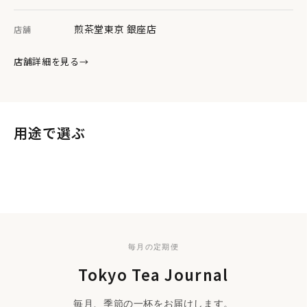
煎茶堂東京 銀座店
店舗
店舗詳細を見る
→
用途で選ぶ
日常のために
毎日のお茶
贈る
季節のギフト
手土産に
毎日の一杯に。
プチギフト
ご進物に
大切な方への一杯を。
フォーマルギフト
ささやかな気持ちを添えて。
格式ある贈りものに。
毎月の定期便
Tokyo Tea Journal
毎月、季節の一杯をお届けします。