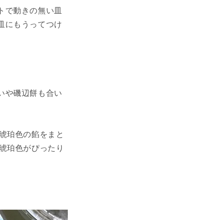
トで動きの無い皿
皿にもうってつけ
いや磯辺餅も合い
琥珀色の餡をまと
琥珀色がぴったり