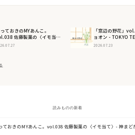
とっておきのMYあんこ。
「窓辺の野花」vol
ol.038 佐藤製菓の〈イモ当
ョオン - TOKYO TE
〉- 神まどか
巻頭連載
26.07.27
2026.07.23
る
読みものの新着
っておきのMYあんこ。vol.038 佐藤製菓の〈イモ当て〉- 神まど