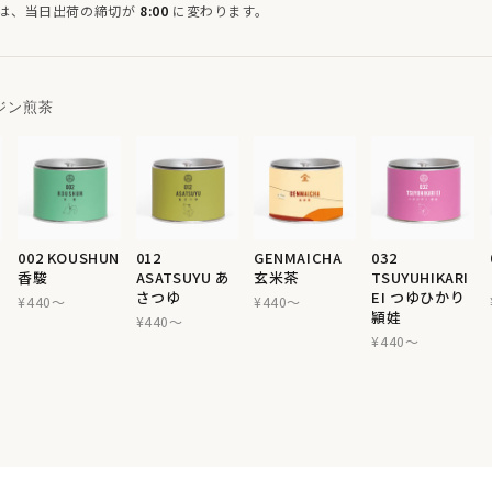
7日は、当日出荷の締切が
8:00
に変わります。
ジン煎茶
002 KOUSHUN
012
GENMAICHA
032
香駿
ASATSUYU あ
玄米茶
TSUYUHIKARI
さつゆ
EI つゆひかり
¥440〜
¥440〜
頴娃
¥440〜
¥440〜
→