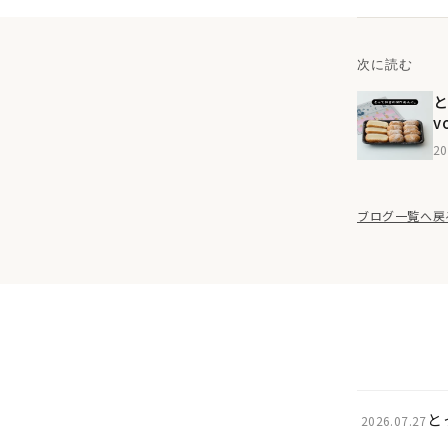
次に読む
v
て
20
ブログ一覧へ戻
と
2026.07.27