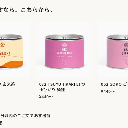
すなら、こちらから。
HA 玄米茶
032 TSUYUHIKARI EI つ
062 GOKO 
ゆひかり 頴娃
¥440〜
¥440〜
4分
以内のご注文で
あす出荷
認