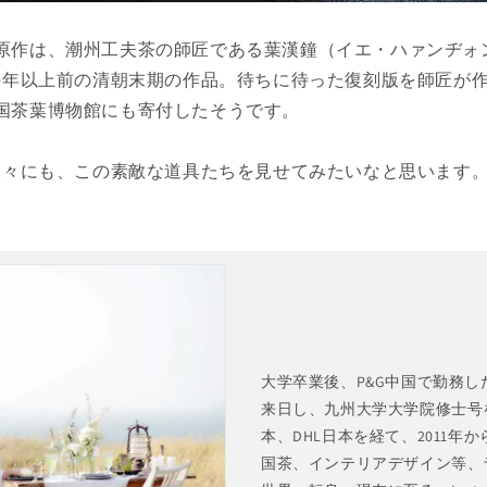
原作は、潮州工夫茶の師匠である葉漢鐘（イエ・ハァンヂォン
00年以上前の清朝末期の作品。待ちに待った復刻版を師匠が
国茶葉博物館にも寄付したそうです。
の人々にも、この素敵な道具たちを見せてみたいなと思います
大学卒業後、P&G中国で勤務した
来日し、九州大学大学院修士号
本、DHL日本を経て、2011年
国茶、インテリアデザイン等、