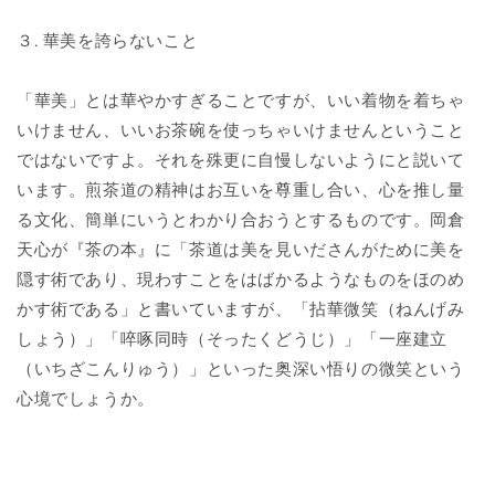
３. 華美を誇らないこと
「華美」とは華やかすぎることですが、いい着物を着ちゃ
いけません、いいお茶碗を使っちゃいけませんということ
ではないですよ。それを殊更に自慢しないようにと説いて
います。煎茶道の精神はお互いを尊重し合い、心を推し量
る文化、簡単にいうとわかり合おうとするものです。岡倉
天心が『茶の本』に「茶道は美を見いださんがために美を
隠す術であり、現わすことをはばかるようなものをほのめ
かす術である」と書いていますが、「拈華微笑（ねんげみ
しょう）」「啐啄同時（そったくどうじ）」「一座建立
（いちざこんりゅう）」といった奥深い悟りの微笑という
心境でしょうか。