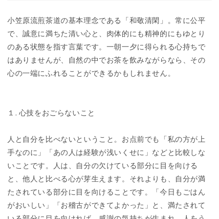
小笠原流煎茶道の基本理念である「和敬清閑」。常に公平
で、誠意に満ちた清い心と、肉体的にも精神的にもゆとり
のある状態を指す言葉です。一朝一夕に得られる心持ちで
はありませんが、自然の中でお茶を飲みながらなら、その
心の一端にふれることができるかもしれません。
１. 心技をおごらないこと
人と自分を比べないということ。お点前でも「私の方が上
手なのに」「あの人は経験が浅いくせに」などと比較しな
いことです。人は、自分の欠けている部分に目を向ける
と、他人と比べる心が芽生えます。それよりも、自分が満
たされている部分に目を向けることです。「今日もごはん
がおいしい」「お稽古ができてよかった」と、満たされて
いる部分に目を向ければ、感謝の気持ちが生まれ、人をう