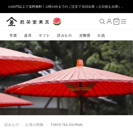
コンテ
ンツに
6,000円以上で送料無料！11時30分までのご注文で当日出荷（土日祝も出荷）。
進む
茶葉
道具
ギフト
読みもの
定期便
お店
読みもの
›
お茶の情報
›
TOKYO TEA JOURNAL