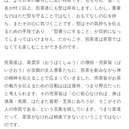
は、より日常の暮らしに近い存在です。もちろん「道」と
名が付く以上、煎茶道にも型は存在します。しかし、重要
なのはただ型を守ることではなく、おもてなしの心を持
ち、またその心に気づくことです。型はその気持ちを伝え
るための手段であり、「型通りにすること」が目的になっ
てしまってはいけません。だからこそ、煎茶道は茶室では
なくても楽しむことができるのです。
煎茶道は、黄檗宗（おうばくしゅう）の僧侶・売茶翁（ば
いさおう）が京都の文人墨客たちに、煎茶を飲みながら禅
の精神を伝えることで広まっていきました。売茶翁がお茶
の魅力を伝えるための活動はほぼ屋外、つまり野点だった
と考えられます。その売茶翁は「心に欲心なければ、身は
酒屋・魚屋、はたまた遊郭・芝居にあろうが、そこがその
人の寺院である」という言葉を残しています。つまり茶道
だって、茶室がなければ精進できないということではない
のです。