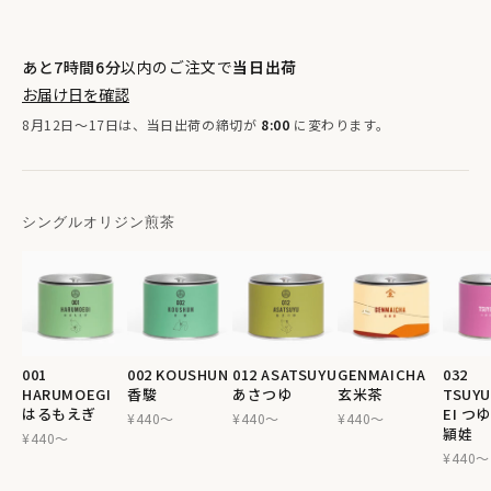
あと7時間6分
以内のご注文で
当日出荷
お届け日を確認
8月12日〜17日は、当日出荷の締切が
8:00
に変わります。
シングルオリジン煎茶
001
002 KOUSHUN
012 ASATSUYU
GENMAICHA
032
HARUMOEGI
香駿
あさつゆ
玄米茶
TSUYU
はるもえぎ
EI つ
¥440〜
¥440〜
¥440〜
頴娃
¥440〜
¥440〜