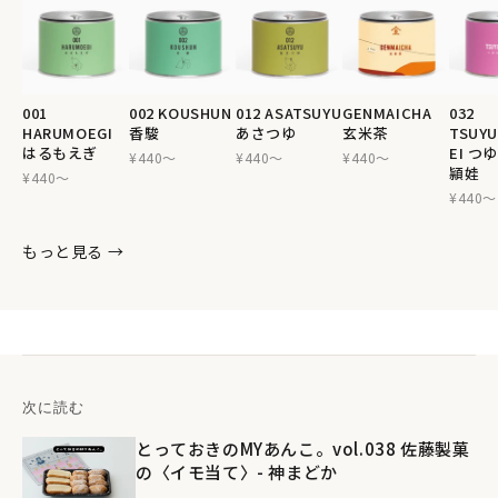
001
002 KOUSHUN
012 ASATSUYU
GENMAICHA
032
HARUMOEGI
香駿
あさつゆ
玄米茶
TSUYU
はるもえぎ
EI つ
¥440〜
¥440〜
¥440〜
頴娃
¥440〜
¥440〜
もっと見る →
次に読む
とっておきのMYあんこ。vol.038 佐藤製菓
の〈イモ当て〉- 神まどか