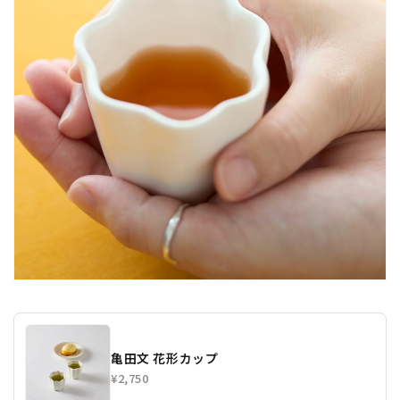
亀田文 花形カップ
¥2,750