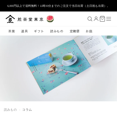
コンテ
ンツに
6,000円以上で送料無料！11時30分までのご注文で当日出荷（土日祝も出荷）。
進む
茶葉
道具
ギフト
読みもの
定期便
お店
読みもの
›
コラム